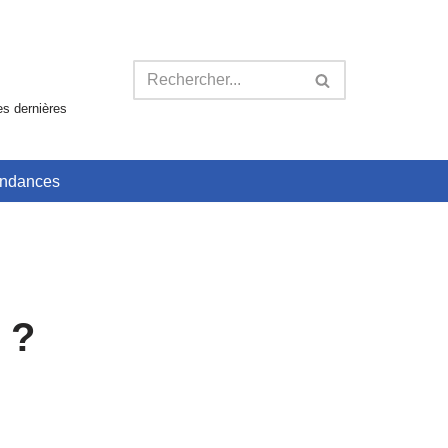
es dernières
ndances
 ?