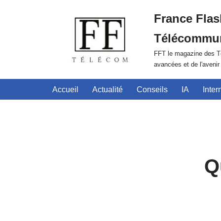
France Flas
Aller
Télécommun
au
contenu
FFT le magazine des Té
avancées et de l'aveni
Accueil
Actualité
Conseils
IA
Inter
Q