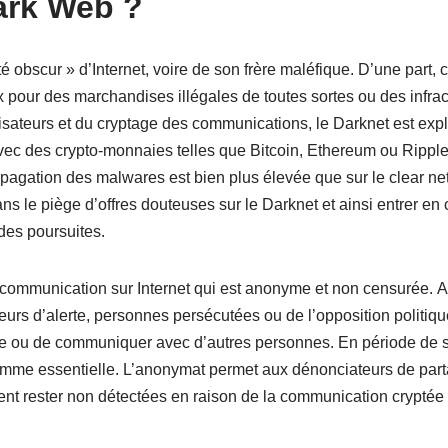
Dark Web ?
 obscur » d’Internet, voire de son frère maléfique. D’une part, c
x pour des marchandises illégales de toutes sortes ou des infra
lisateurs et du cryptage des communications, le Darknet est expl
ec des crypto-monnaies telles que Bitcoin, Ethereum ou Ripple 
pagation des malwares est bien plus élevée que sur le clear net
s le piège d’offres douteuses sur le Darknet et ainsi entrer en 
des poursuites.
communication sur Internet qui est anonyme et non censurée. Ain
ceurs d’alerte, personnes persécutées ou de l’opposition politi
ure ou de communiquer avec d’autres personnes. En période de 
omme essentielle. L’anonymat permet aux dénonciateurs de parta
nt rester non détectées en raison de la communication cryptée s