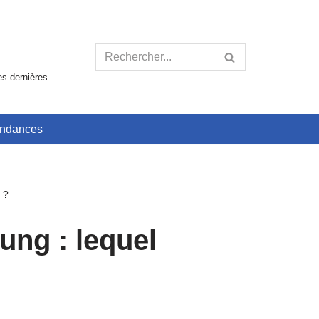
es dernières
ndances
 ?
ng : lequel