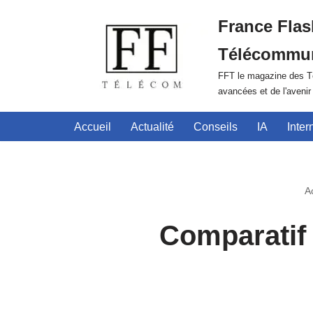
France Flas
Aller
Télécommun
au
contenu
FFT le magazine des Té
avancées et de l'aveni
Accueil
Actualité
Conseils
IA
Inter
A
Comparatif